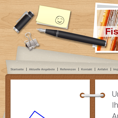
Fi
Startseite
Aktuelle Angebote
Referenzen
Kontakt
Anfahrt
Im
U
I
A