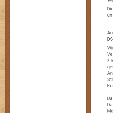
Di
un
Au
DS
Wi
Ve
zi
ge
An
St
Ko
Da
Da
Ma