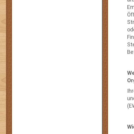
Em
Öff
St
od
Fi
St
Be
We
Or
Ih
un
(E
Wi