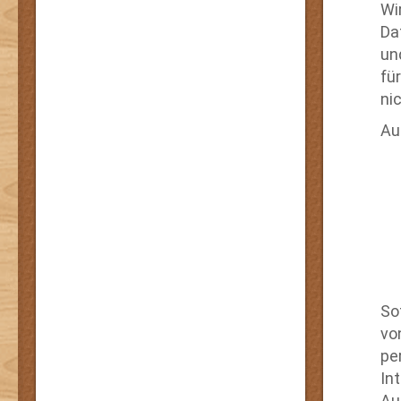
Wi
Da
un
für
ni
Au
So
vo
pe
In
Au