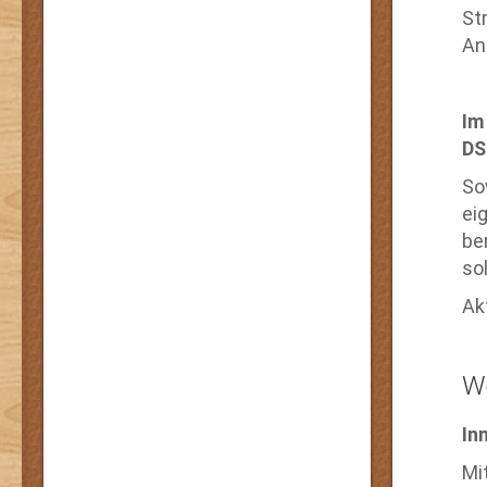
St
An
Im
DS
Sow
ei
be
sol
Ak
W
In
Mi