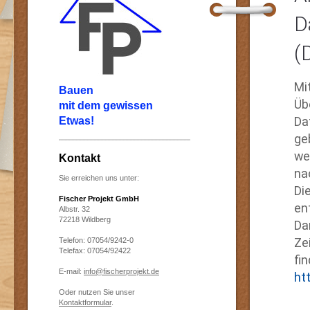
D
(
Mi
Bauen
Üb
mit dem gewissen
Da
Etwas!
ge
we
Kontakt
na
Sie erreichen uns unter:
Di
Fischer Projekt GmbH
en
Albstr. 32
72218 Wildberg
Da
Ze
Telefon: 07054/9242-0
Telefax: 07054/92422
fi
E-mail:
info@fischerprojekt.de
ht
Oder nutzen Sie unser
Kontaktformular
.