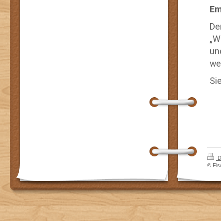
Em
De
„W
un
we
Si
D
© Fis