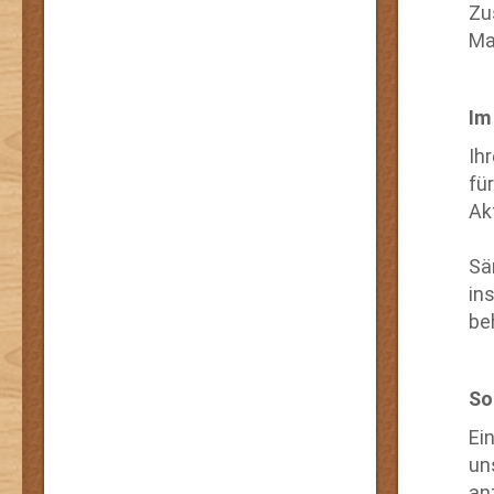
Zu
Ma
Im
Ih
fü
Ak
Sä
in
be
So
Ei
un
an