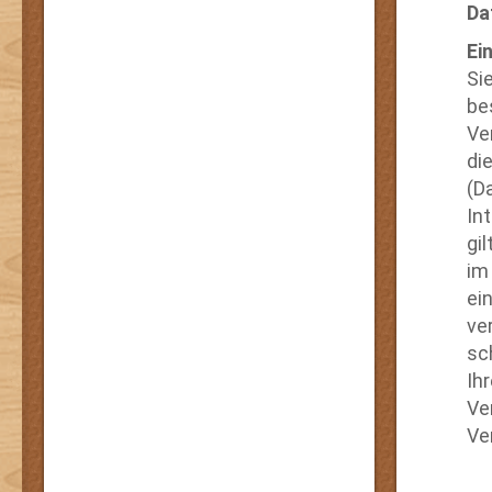
Da
Ei
Si
be
Ve
di
(D
In
gi
im
ei
ve
sc
Ih
Ve
Ve