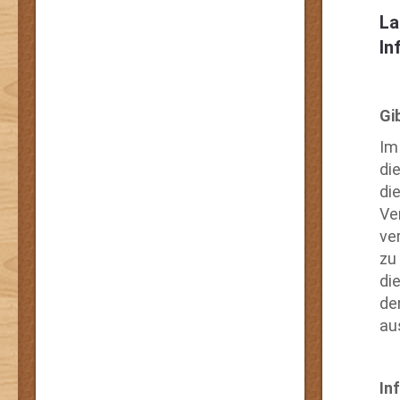
La
In
Gi
Im
di
di
Ve
ve
zu
di
de
au
In