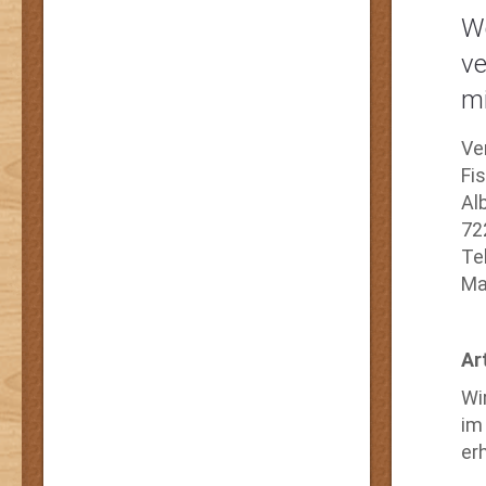
We
ve
m
Ver
Fi
Alb
72
Te
Ma
Ar
Wi
im
er